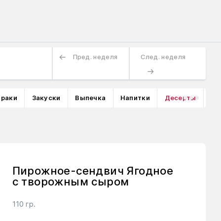
Пред. неделя
След. неделя
траки
Закуски
Выпечка
Напитки
Десерты
Пирожное-сендвич Ягодное
с творожным сыром
110 гр.