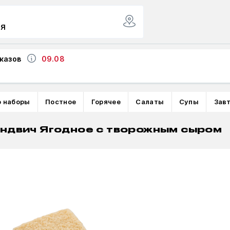
ая
казов
09.08
о наборы
Постное
Горячее
Салаты
Супы
Зав
ндвич Ягодное с творожным сыром