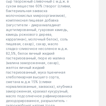
сыр творожный сливочный с м.д.ж. в
сухом веществе 60% (творог (сливки,
бактериальная закваска
молочнокислых микроорганизмов),
комплексная пищевая добавка
(загустители - дикрахмаладинат
ацетилированный, гуаровая камедь,
камедь рожкового дерева,
каррагинан), молочный белок), соль
пищевая, сахар), сахар, масло
сладко-сливочное несоленое м.д.ж.
82,5%, белок яичный жидкий
пастеризованный, пюре из малина
(малина замороженная, сахар),
желток яичный жидкий
пастеризованный, мука пшеничная
хлебопекарная высшего сорта,
сметана м.д.ж 15% (сливки
нормализованные, закваска), клубника
замороженная, крахмал кукурузный,
масло подсолнечное рафинированное
дезодорированное, разрыхлитель -
гидрокарбонат натрия (сода