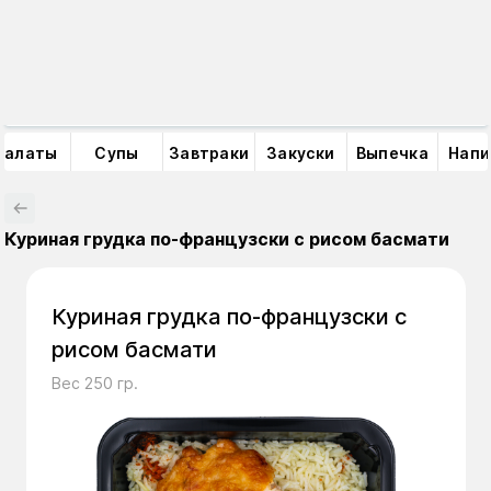
ул. Дорожная
Выберите даты заказов
07.08
Салаты
Супы
Завтраки
Закуски
Выпечка
Напи
Куриная грудка по-французски с рисом басмати
Куриная грудка по-французски с
рисом басмати
Вес 250 гр.